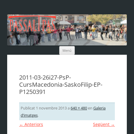
Vés
Menú
al
contingut
2011-03-26i27-PsP-
CursMacedonia-SaskoFilip-EP-
P1250391
Publicat
1 novembre 2013
a
640 × 480
en
Galeria
d’imatges
.
← Anteriors
Següent →