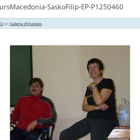
ursMacedonia-SaskoFilip-EP-P1250460
12
en
Galeria d’imatges
.