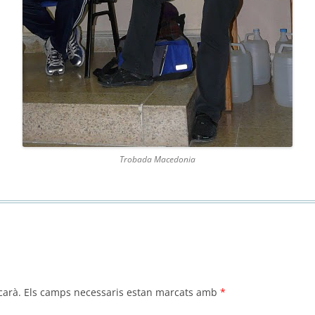
Trobada Macedonia
carà.
Els camps necessaris estan marcats amb
*