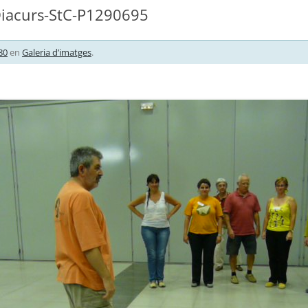
iacurs-StC-P1290695
80
en
Galeria d’imatges
.