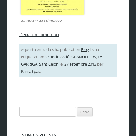
comencem curs d’iniciació
Deixa un comentari
Aquesta entrada s'ha publicat en
Blog
i s'ha
etiquetat amb
curs inicació
,
GRANOLLERS
,
LA
GARRIGA
,
Sant Celoni
el
27 setembre 2013
per
Passaltpas
.
Cerca:
ENTRADES RECENTS