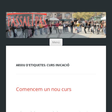
Vés
Menú
al
contingut
ARXIU D'ETIQUETES:
CURS INICACIÓ
Comencem un nou curs