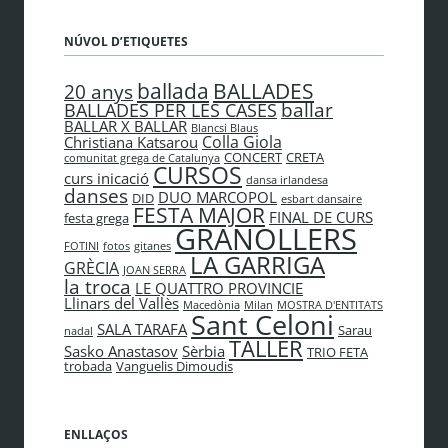
NÚVOL D’ETIQUETES
BALLADES
ballada
20 anys
ballar
BALLADES PER LES CASES
BALLAR X BALLAR
Blancsi Blaus
Colla Giola
Christiana Katsarou
CONCERT
CRETA
comunitat grega de Catalunya
CURSOS
curs inicació
dansa irlandesa
danses
DUO MARCOPOL
DID
esbart dansaire
FESTA MAJOR
FINAL DE CURS
festa grega
GRANOLLERS
FOTINI
fotos
gitanes
LA GARRIGA
GRÈCIA
JOAN SERRA
la troca
LE QUATTRO PROVINCIE
Llinars del Vallès
Macedònia
Milan
MOSTRA D'ENTITATS
Sant Celoni
SALA TARAFA
Sarau
nadal
TALLER
Sasko Anastasov
Sèrbia
TRIO FETA
trobada
Vanguelis Dimoudis
ENLLAÇOS