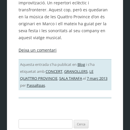
improvització. Un repertori eclèctic i
transfronterer. Aquest cop, però es quedaran
en la música de les Quattro Province d’on és
originari en Marco i ell mateix ha guiat per la
seva festa i les sonoritats al seu company en
aquest viatge musical.
Deixa un comentari
Aquesta entrada s'ha publicat en
Blog
i s'ha
etiquetat amb
CONCERT
,
GRANOLLERS
,
LE
QUATTRO PROVINCIE
,
SALA TARAFA
el
7 març 2013
per
Passaltpas
.
Cerca: