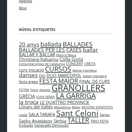
Agenda
Blog
NÚVOL D’ETIQUETES
BALLADES
ballada
20 anys
ballar
BALLADES PER LES CASES
BALLAR X BALLAR
Blancsi Blaus
Colla Giola
Christiana Katsarou
CONCERT
CRETA
comunitat grega de Catalunya
CURSOS
curs inicació
dansa irlandesa
danses
DUO MARCOPOL
DID
esbart dansaire
FESTA MAJOR
FINAL DE CURS
festa grega
GRANOLLERS
FOTINI
fotos
gitanes
LA GARRIGA
GRÈCIA
JOAN SERRA
la troca
LE QUATTRO PROVINCIE
Llinars del Vallès
Macedònia
Milan
MOSTRA D'ENTITATS
Sant Celoni
SALA TARAFA
Sarau
nadal
TALLER
Sasko Anastasov
Sèrbia
TRIO FETA
trobada
Vanguelis Dimoudis