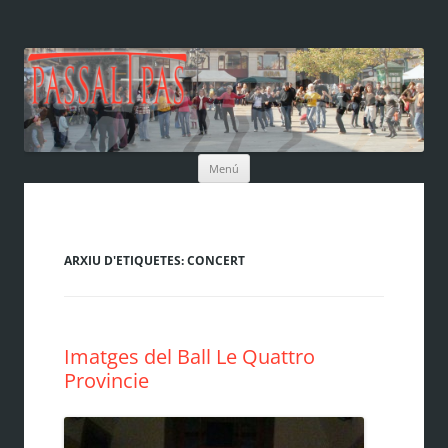
Vés
Menú
al
contingut
ARXIU D'ETIQUETES:
CONCERT
Imatges del Ball Le Quattro
Provincie