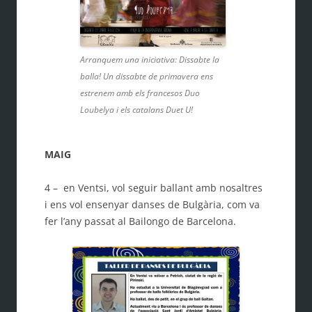
Arranquem una iniciativa: Dissabte la
balla! Un dissabte de primavera ens
estrenem amb els francesos Duo
Loubelya i els catalans Duet U!
MAIG
4 – en Ventsi, vol seguir ballant amb nosaltres
i ens vol ensenyar danses de Bulgària, com va
fer l’any passat al Bailongo de Barcelona.