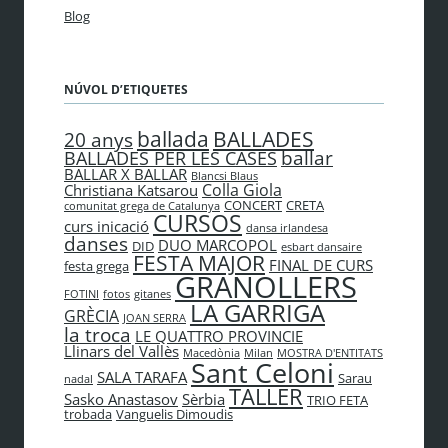
Blog
NÚVOL D’ETIQUETES
BALLADES
ballada
20 anys
ballar
BALLADES PER LES CASES
BALLAR X BALLAR
Blancsi Blaus
Colla Giola
Christiana Katsarou
CONCERT
CRETA
comunitat grega de Catalunya
CURSOS
curs inicació
dansa irlandesa
danses
DUO MARCOPOL
DID
esbart dansaire
FESTA MAJOR
FINAL DE CURS
festa grega
GRANOLLERS
FOTINI
fotos
gitanes
LA GARRIGA
GRÈCIA
JOAN SERRA
la troca
LE QUATTRO PROVINCIE
Llinars del Vallès
Macedònia
Milan
MOSTRA D'ENTITATS
Sant Celoni
SALA TARAFA
Sarau
nadal
TALLER
Sasko Anastasov
Sèrbia
TRIO FETA
trobada
Vanguelis Dimoudis