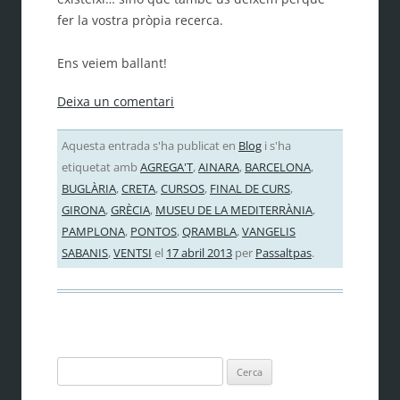
fer la vostra pròpia recerca.
Ens veiem ballant!
Deixa un comentari
Aquesta entrada s'ha publicat en
Blog
i s'ha
etiquetat amb
AGREGA'T
,
AINARA
,
BARCELONA
,
BUGLÀRIA
,
CRETA
,
CURSOS
,
FINAL DE CURS
,
GIRONA
,
GRÈCIA
,
MUSEU DE LA MEDITERRÀNIA
,
PAMPLONA
,
PONTOS
,
QRAMBLA
,
VANGELIS
SABANIS
,
VENTSI
el
17 abril 2013
per
Passaltpas
.
Cerca: