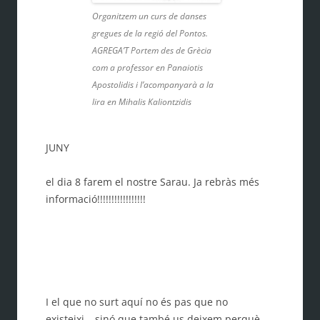
Organitzem un curs de danses
gregues de la regió del Pontos.
AGREGA’T Portem des de Grècia
com a professor en Panaiotis
Apostolidis i l’acompanyarà a la
lira en Mihalis Kaliontzidis
JUNY
el dia 8 farem el nostre Sarau. Ja rebràs més
informació!!!!!!!!!!!!!!!!!
I el que no surt aquí no és pas que no
existeixi… sinó que també us deixem perquè