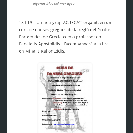
algunas islas del mar Egeo.
18 I 19 – Un nou grup AGREGA’T o
rganitzen un
curs de danses gregues de la regió del Pontos.
Portem des de Grècia com a professor en
Panaiotis Apostolidis i l’acompanyarà a la lira
en Mihalis Kaliontzidis.