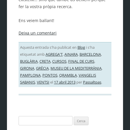
fer la vostra pròpia recerca.
Ens veiem ballant!
Deixa un comentari
Aquesta entrada s'ha publicat en
Blog
i s'ha
etiquetat amb
AGREGA'T
,
AINARA
,
BARCELONA
,
BUGLÀRIA
,
CRETA
,
CURSOS
,
FINAL DE CURS
,
GIRONA
,
GRÈCIA
,
MUSEU DE LA MEDITERRÀNIA
,
PAMPLONA
,
PONTOS
,
QRAMBLA
,
VANGELIS
SABANIS
,
VENTSI
el
17 abril 2013
per
Passaltpas
.
Cerca: