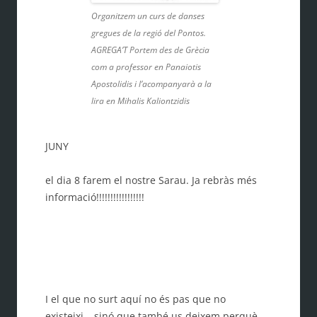
Organitzem un curs de danses
gregues de la regió del Pontos.
AGREGA’T Portem des de Grècia
com a professor en Panaiotis
Apostolidis i l’acompanyarà a la
lira en Mihalis Kaliontzidis
JUNY
el dia 8 farem el nostre Sarau. Ja rebràs més
informació!!!!!!!!!!!!!!!!!
I el que no surt aquí no és pas que no
existeixi… sinó que també us deixem perquè