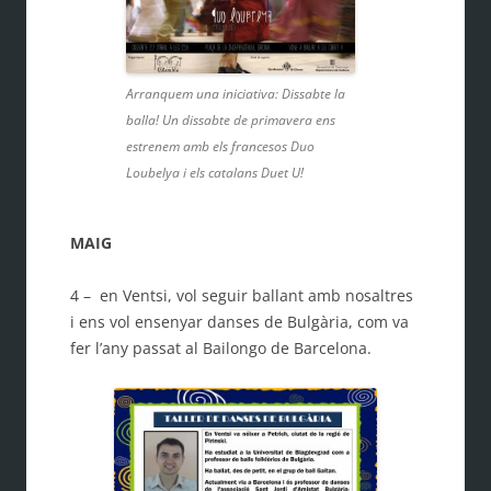
Arranquem una iniciativa: Dissabte la
balla! Un dissabte de primavera ens
estrenem amb els francesos Duo
Loubelya i els catalans Duet U!
MAIG
4 – en Ventsi, vol seguir ballant amb nosaltres
i ens vol ensenyar danses de Bulgària, com va
fer l’any passat al Bailongo de Barcelona.