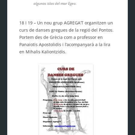
algunas islas del mar Egeo.
18 I 19 – Un nou grup AGREGA’T o
rganitzen un
curs de danses gregues de la regió del Pontos.
Portem des de Grècia com a professor en
Panaiotis Apostolidis i l’acompanyarà a la lira
en Mihalis Kaliontzidis.