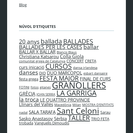
Blog
NÚVOL D’ETIQUETES
BALLADES
ballada
20 anys
ballar
BALLADES PER LES CASES
BALLAR X BALLAR
Blancsi Blaus
Colla Giola
Christiana Katsarou
CONCERT
CRETA
comunitat grega de Catalunya
CURSOS
curs inicació
dansa irlandesa
danses
DUO MARCOPOL
DID
esbart dansaire
FESTA MAJOR
FINAL DE CURS
festa grega
GRANOLLERS
FOTINI
fotos
gitanes
LA GARRIGA
GRÈCIA
JOAN SERRA
la troca
LE QUATTRO PROVINCIE
Llinars del Vallès
Macedònia
Milan
MOSTRA D'ENTITATS
Sant Celoni
SALA TARAFA
Sarau
nadal
TALLER
Sasko Anastasov
Sèrbia
TRIO FETA
trobada
Vanguelis Dimoudis