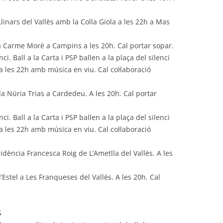
 Llinars del Vallès amb la Colla Giola a les 22h a Mas
 la Carme Morè a Campins a les 20h. Cal portar sopar.
nci.
Ball a la Carta i PSP ballen a la plaça del silenci
a les 22h amb música en viu. Cal col·laboració
 la Núria Trias a Cardedeu. A les 20h. Cal portar
nci. Ball a la Carta i PSP ballen a la plaça del silenci
a les 22h amb música en viu. Cal col·laboració
sidència Francesca Roig de L’Ametlla del Vallès. A les
l’Estel a Les Franqueses del Vallès. A les 20h. Cal
S