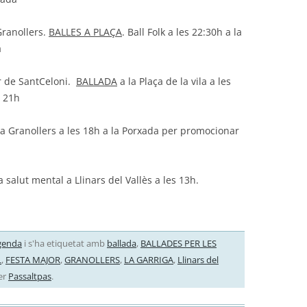
ranollers.
BALLES A PLAÇA
. Ball Folk a les 22:30h a la
a
 de SantCeloni.
BALLADA
a la Plaça de la vila a les
s 21h
a Granollers a les 18h a la Porxada per promocionar
 salut mental a Llinars del Vallès a les 13h.
genda
i s'ha etiquetat amb
ballada
,
BALLADES PER LES
L
,
FESTA MAJOR
,
GRANOLLERS
,
LA GARRIGA
,
Llinars del
er
Passaltpas
.