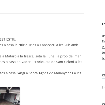
Ce
E
B
EST ESTIU:
Es
ases a casa la Núria Trias a Cardedeu a les 20h amb
in
te
sa a Mataró a la fresca, sota la lluna i a prop del mar
bo
ases a casa en Vador i l’Enriqueta de Sant Celoni a les
cases a casa l’Angi a Santa Agnès de Malanyanes a les
C
Jo
C