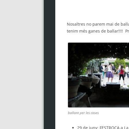
Nosaltres no parem mai de balla
tenim més ganes de ballar!!!! 
ballant per les cases
29 de juny:
FESTROCA
a La 