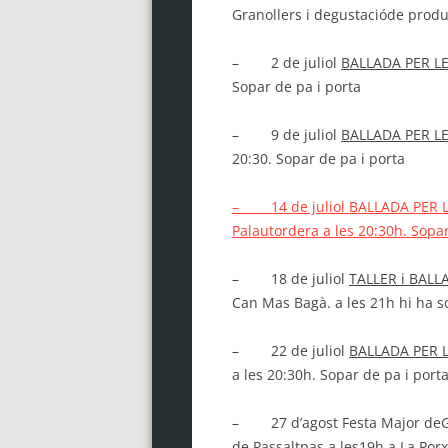
Granollers i degustacióde prod
– 2 de juliol
BALLADA PER L
Sopar de pa i porta
– 9 de juliol
BALLADA PER L
20:30. Sopar de pa i porta
– 14 de juliol BALLADA PER LE
Palautordera a les 20:30h. Sopar
– 18 de juliol
TALLER i BALL
Can Mas Bagà. a les 21h hi ha s
– 22 de juliol
BALLADA PER 
a les 20:30h. Sopar de pa i port
– 27 d’agost Festa Major deGra
de Passaltpas a les19h a La Por