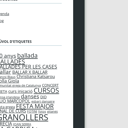
genda
og
ÚVOL D’ETIQUETES
ballada
0 anys
ALLADES
ALLADES PER LES CASES
allar
BALLAR X BALLAR
Christiana Katsarou
ancsi Blaus
olla Giola
CONCERT
munitat grega de Catalunya
CURSOS
curs inicació
RETA
danses
DID
nsa irlandesa
UO MARCOPOL
esbart dansaire
FESTA MAJOR
sta grega
INAL DE CURS
FOTINI
fotos
gitanes
GRANOLLERS
RÈCIA
JOAN SERRA