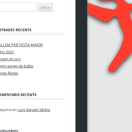
rca:
NTRADES RECENTS
ALLEM PER FESTA MAJOR
tiu 2022
iciem el curs
nim ganes de ballar
nes festes
OMENTARIS RECENTS
aquina
en
curs danses Sèrbia
ATEGORIES