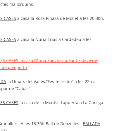
uctes mallorquins
ES CASES
a casa la Rosa Pinasa de Mollet a les 20:30h.
ES CASES
a casa la Núria Trias a Cardedeu a les
S CASES a casa l’Anna Sánchez a Sant Esteve de
 de pa i porta
ADA
a Llinars del Vallès.“Fes-te l’estiu” a les 22h a
opar de “Cabàs”
LES CASES
a casa de la Montse Lapuerta a La Garriga
a
nollers. A les 18:30h Ball de Donzelles i
BALLADA
xada