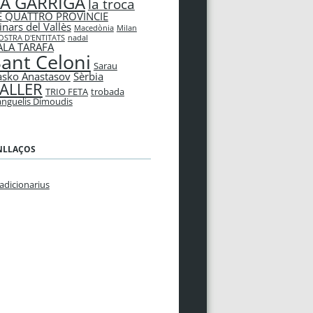
LA GARRIGA
la troca
E QUATTRO PROVINCIE
inars del Vallès
Macedònia
Milan
STRA D'ENTITATS
nadal
ALA TARAFA
ant Celoni
Sarau
asko Anastasov
Sèrbia
ALLER
TRIO FETA
trobada
nguelis Dimoudis
NLLAÇOS
adicionarius