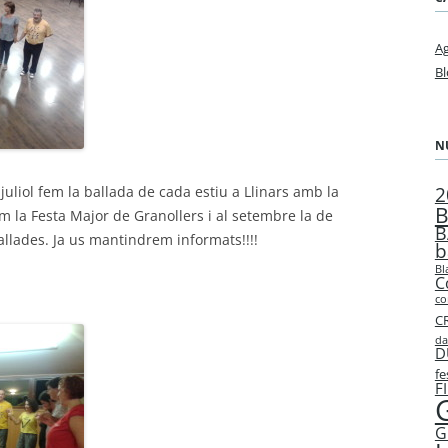
A
Bl
N
2
uliol fem la ballada de cada estiu a Llinars amb la
B
enim la Festa Major de Granollers i al setembre la de
B
allades. Ja us mantindrem informats!!!!
b
Bl
C
co
C
da
D
fe
F
G