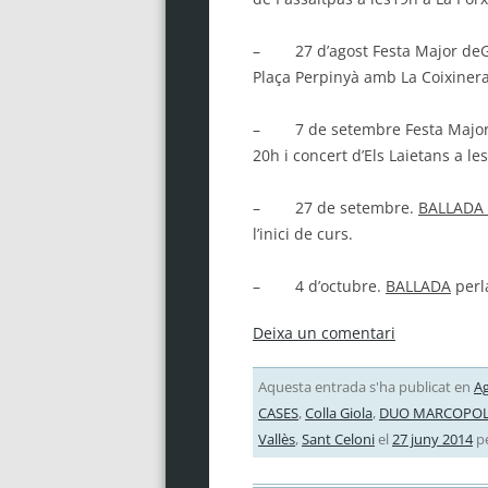
– 27 d’agost Festa Major deG
Plaça Perpinyà amb La Coixiner
– 7 de setembre Festa Major
20h i concert d’Els Laietans a le
– 27 de setembre.
BALLADA
l’inici de curs.
– 4 d’octubre.
BALLADA
perla
Deixa un comentari
Aquesta entrada s'ha publicat en
A
CASES
,
Colla Giola
,
DUO MARCOPO
Vallès
,
Sant Celoni
el
27 juny 2014
p