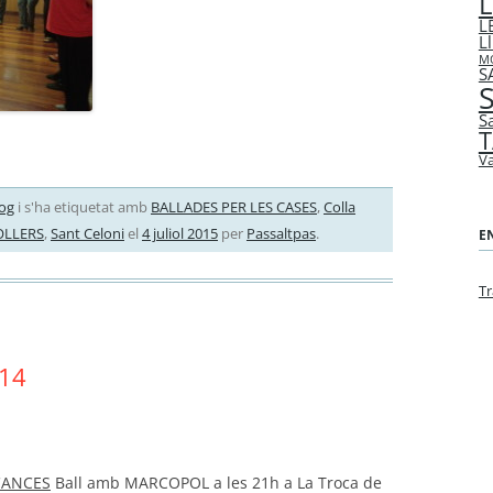
L
Ll
MO
S
S
S
T
Va
og
i s'ha etiquetat amb
BALLADES PER LES CASES
,
Colla
LLERS
,
Sant Celoni
el
4 juliol 2015
per
Passaltpas
.
E
Tr
14
CANCES
Ball amb MARCOPOL a les 21h a La Troca de