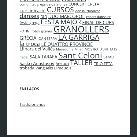
CONCERT
CRETA
comunitat grega de Catalunya
CURSOS
curs inicació
dansa irlandesa
danses
DUO MARCOPOL
DID
esbart dansaire
FESTA MAJOR
FINAL DE CURS
festa grega
GRANOLLERS
FOTINI
fotos
gitanes
LA GARRIGA
GRÈCIA
JOAN SERRA
la troca
LE QUATTRO PROVINCIE
Llinars del Vallès
Macedònia
Milan
MOSTRA D'ENTITATS
Sant Celoni
SALA TARAFA
Sarau
nadal
TALLER
Sasko Anastasov
Sèrbia
TRIO FETA
trobada
Vanguelis Dimoudis
ENLLAÇOS
Tradicionarius