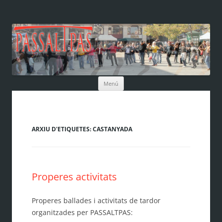
Vés
Menú
al
contingut
ARXIU D'ETIQUETES:
CASTANYADA
Properes activitats
Properes ballades i activitats de tardor
organitzades per PASSALTPAS: