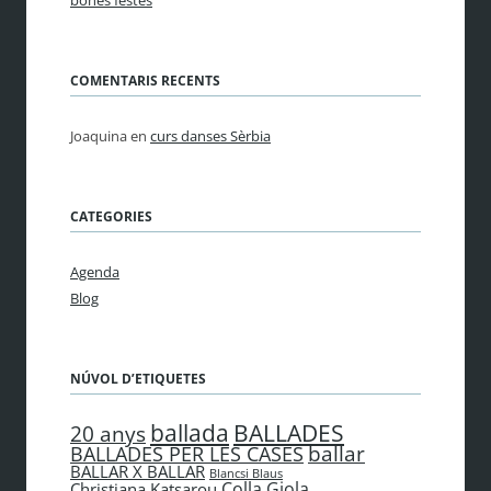
bones festes
COMENTARIS RECENTS
Joaquina
en
curs danses Sèrbia
CATEGORIES
Agenda
Blog
NÚVOL D’ETIQUETES
BALLADES
ballada
20 anys
ballar
BALLADES PER LES CASES
BALLAR X BALLAR
Blancsi Blaus
Colla Giola
Christiana Katsarou