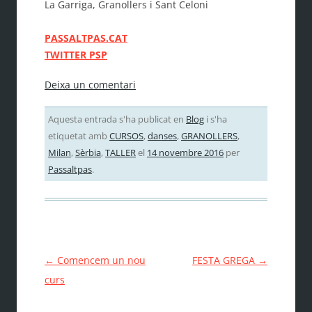
La Garriga, Granollers i Sant Celoni
PASSALTPAS.CAT
TWITTER PSP
Deixa un comentari
Aquesta entrada s'ha publicat en
Blog
i s'ha
etiquetat amb
CURSOS
,
danses
,
GRANOLLERS
,
Milan
,
Sèrbia
,
TALLER
el
14 novembre 2016
per
Passaltpas
.
Navegació
←
Comencem un nou
FESTA GREGA
→
per
curs
les