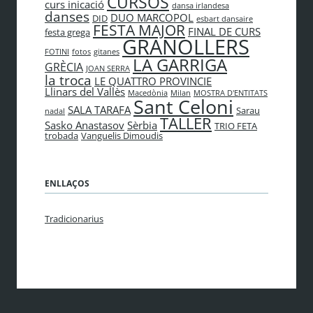
CURSOS
curs inicació
dansa irlandesa
danses
DUO MARCOPOL
DID
esbart dansaire
FESTA MAJOR
FINAL DE CURS
festa grega
GRANOLLERS
FOTINI
fotos
gitanes
LA GARRIGA
GRÈCIA
JOAN SERRA
la troca
LE QUATTRO PROVINCIE
Llinars del Vallès
Macedònia
Milan
MOSTRA D'ENTITATS
Sant Celoni
SALA TARAFA
Sarau
nadal
TALLER
Sasko Anastasov
Sèrbia
TRIO FETA
trobada
Vanguelis Dimoudis
ENLLAÇOS
Tradicionarius