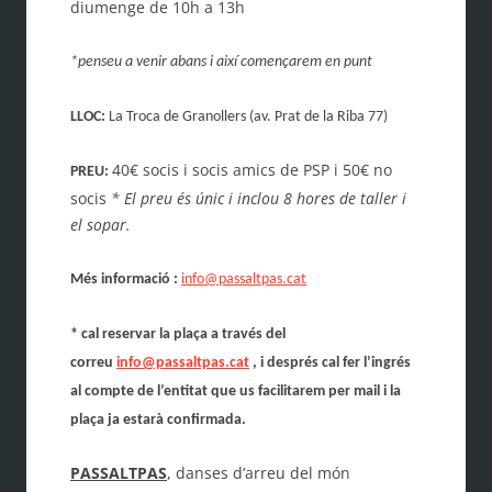
diumenge de 10h a 13h
*penseu a venir abans i així començarem en punt
LLOC:
La Troca de Granollers
(av. Prat de la Riba 77)
40€ socis i socis amics de PSP i 50€ no
PREU:
socis
* El preu és únic i inclou 8 hores de taller i
el sopar.
Més informació :
info@passaltpas.cat
* cal reservar la plaça a través del
correu
info@passaltpas.cat
, i després cal fer l’ingrés
al compte de l’entitat que us facilitarem per mail i la
plaça ja estarà confirmada.
PASSALTPAS
, danses d’arreu del món