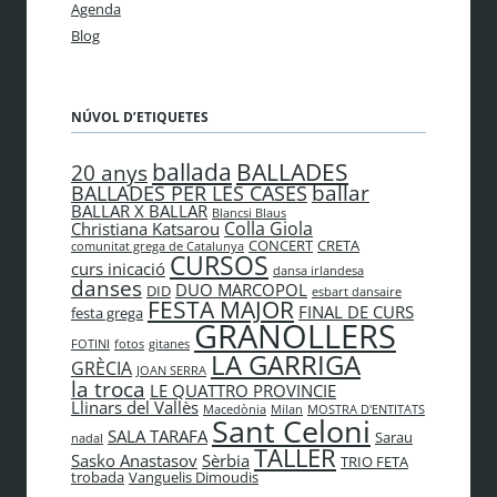
Agenda
Blog
NÚVOL D’ETIQUETES
BALLADES
ballada
20 anys
ballar
BALLADES PER LES CASES
BALLAR X BALLAR
Blancsi Blaus
Colla Giola
Christiana Katsarou
CONCERT
CRETA
comunitat grega de Catalunya
CURSOS
curs inicació
dansa irlandesa
danses
DUO MARCOPOL
DID
esbart dansaire
FESTA MAJOR
FINAL DE CURS
festa grega
GRANOLLERS
FOTINI
fotos
gitanes
LA GARRIGA
GRÈCIA
JOAN SERRA
la troca
LE QUATTRO PROVINCIE
Llinars del Vallès
Macedònia
Milan
MOSTRA D'ENTITATS
Sant Celoni
SALA TARAFA
Sarau
nadal
TALLER
Sasko Anastasov
Sèrbia
TRIO FETA
trobada
Vanguelis Dimoudis