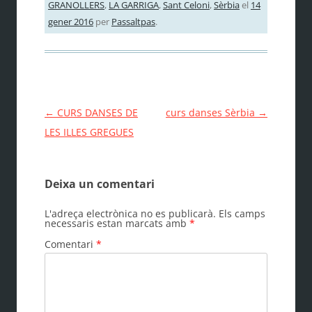
GRANOLLERS
,
LA GARRIGA
,
Sant Celoni
,
Sèrbia
el
14
gener 2016
per
Passaltpas
.
Navegació
←
CURS DANSES DE
curs danses Sèrbia
→
per
LES ILLES GREGUES
les
entrades
Deixa un comentari
L'adreça electrònica no es publicarà.
Els camps
necessaris estan marcats amb
*
Comentari
*