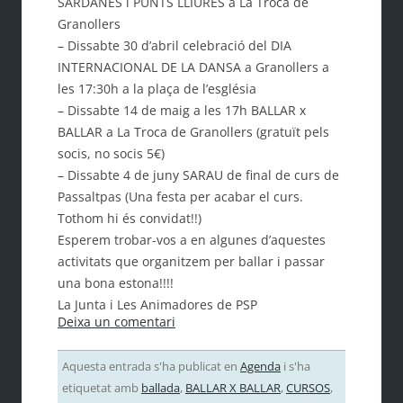
SARDANES i PUNTS LLIURES a La Troca de
Granollers
– Dissabte 30 d’abril celebració del DIA
INTERNACIONAL DE LA DANSA a Granollers a
les 17:30h a la plaça de l’església
– Dissabte 14 de maig a les 17h BALLAR x
BALLAR a La Troca de Granollers (gratuït pels
socis, no socis 5€)
– Dissabte 4 de juny SARAU de final de curs de
Passaltpas (Una festa per acabar el curs.
Tothom hi és convidat!!)
Esperem trobar-vos a en algunes d’aquestes
activitats que organitzem per ballar i passar
una bona estona!!!!
La Junta i Les Animadores de PSP
Deixa un comentari
Aquesta entrada s'ha publicat en
Agenda
i s'ha
etiquetat amb
ballada
,
BALLAR X BALLAR
,
CURSOS
,