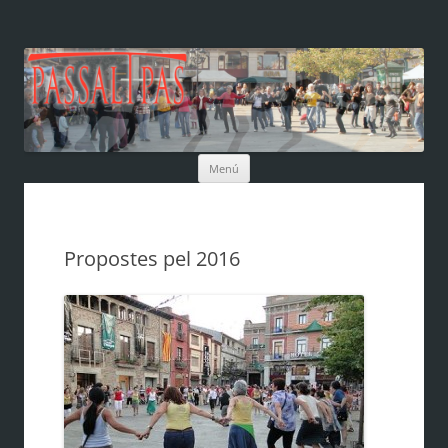
Vés
Menú
al
contingut
Propostes pel 2016